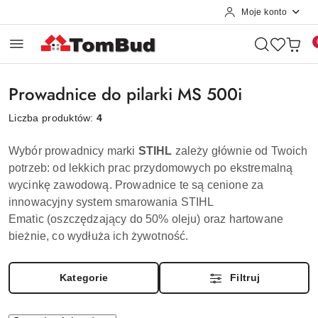
Moje konto
Przejdź do treści głównej
Przejdź do wyszukiwarki
Przejdź do moje konto
Przejdź do menu głównego
Przejdź do stopki
Prowadnice do pilarki MS 500i
Liczba produktów:
4
Wybór prowadnicy marki
STIHL
zależy głównie od Twoich
potrzeb: od lekkich prac przydomowych po ekstremalną
wycinkę zawodową. Prowadnice te są cenione za
innowacyjny system smarowania
STIHL
Ematic
(oszczędzający do 50% oleju) oraz hartowane
bieżnie, co wydłuża ich żywotność.
Kategorie
Filtruj