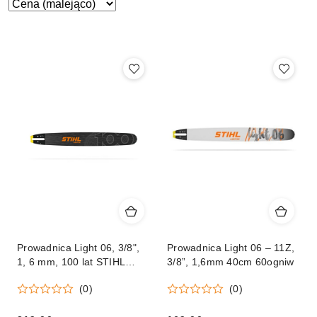
Zastosowano
Sortuj
według
sortowanie:
Cena
(malejąco).
Prowadnica Light 06, 3/8",
Prowadnica Light 06 – 11Z,
1, 6 mm, 100 lat STIHL
3/8”, 1,6mm 40cm 60ogniw
jubileuszowa, mocowanie
(0)
(0)
3003