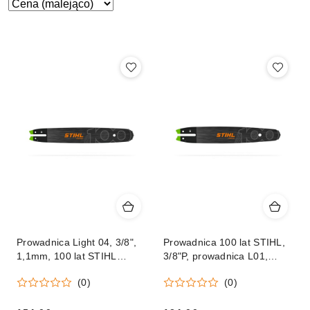
Zastosowano
Sortuj
według
sortowanie:
Cena
(malejąco).
Prowadnica Light 04, 3/8",
Prowadnica 100 lat STIHL,
1,1mm, 100 lat STIHL
3/8"P, prowadnica L01,
jubileuszowa, mocowanie
30cm/12" 1,1mm/0.043"
(0)
(0)
3005