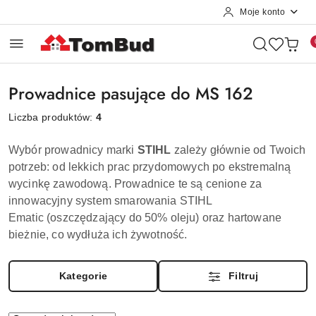
Moje konto
Przejdź do treści głównej
Przejdź do wyszukiwarki
Przejdź do moje konto
Przejdź do menu głównego
Przejdź do stopki
Prowadnice pasujące do MS 162
Liczba produktów:
4
Wybór prowadnicy marki
STIHL
zależy głównie od Twoich
potrzeb: od lekkich prac przydomowych po ekstremalną
wycinkę zawodową. Prowadnice te są cenione za
innowacyjny system smarowania
STIHL
Ematic
(oszczędzający do 50% oleju) oraz hartowane
bieżnie, co wydłuża ich żywotność.
Kategorie
Filtruj