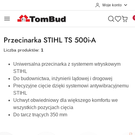
Moje konto
Przejdź do treści głównej
Przejdź do wyszukiwarki
Przejdź do moje konto
Przejdź do menu głównego
Przejdź do stopki
Przecinarka STIHL TS 500i-A
Liczba produktów:
1
Uniwersalna przecinarka z systemem wtryskowym
STIHL
Do budownictwa, inżynierii lądowej i drogowej
Precyzyjne cięcie dzięki systemowi antywibracyjnemu
STIHL
Uchwyt obwiedniowy dla większego komfortu we
wszystkich pozycjach cięcia
Do tarcz tnących 350 mm