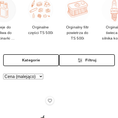
leje do
Orginalne
Orginalny filtr
Orgina
liwa do
części TS 500i
powietrza do
świeca
cinarki TS
TS 500i
silnika ko
500i-A
TS 50
Kategorie
Filtruj
Zastosowano
Sortuj
według
sortowanie:
Cena
(malejąco).