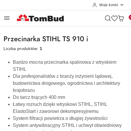
Moje konto
Przejdź do treści głównej
Przejdź do wyszukiwarki
Przejdź do moje konto
Przejdź do menu głównego
Przejdź do stopki
Przecinarka STIHL TS 910 i
Liczba produktów:
1
Bardzo mocna przecinarka spalinowa z wtryskiem
STIHL
Dla profesjonalistów z branży inżynierii lądowej,
budownictwa drogowego, ogrodnictwa i architektury
krajobrazu
Do tarcz tnących 400 mm
Łatwy rozruch dzięki wtryskowi STIHL, STIHL
ElastoStart i zaworowi dekompresyjnemu
System filtracji powietrza o długiej żywotności
System antywibracyjny STIHL i uchwyt obwiedniowy