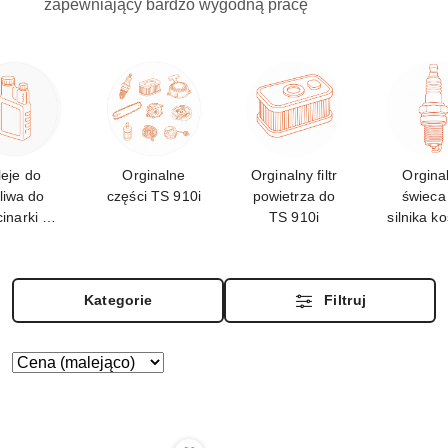
zapewniający bardzo wygodną pracę
leje do
Orginalne
Orginalny filtr
Orgina
liwa do
części TS 910i
powietrza do
świeca
cinarki TS
TS 910i
silnika ko
910i
TS 91
Kategorie
Filtruj
Zastosowano
Sortuj
według
sortowanie:
Cena
(malejąco).