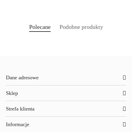
Produkty
Produkty
Polecane
Podobne produkty
Pomiń karuzelę produktów
o
o
statusie:
statusie:
Dane adresowe
Sklep
Strefa klienta
Informacje