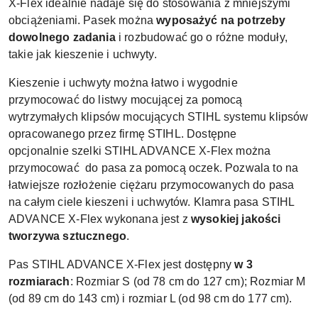
X-Flex idealnie nadaje się do stosowania z mniejszymi
obciążeniami. Pasek można
wyposażyć na potrzeby
dowolnego zadania
i rozbudować go o różne moduły,
takie jak kieszenie i uchwyty.
Kieszenie i uchwyty można łatwo i wygodnie
przymocować do listwy mocującej za pomocą
wytrzymałych
klipsów mocujących STIHL
systemu klipsów
opracowanego przez firmę STIHL. Dostępne
opcjonalnie
szelki STIHL ADVANCE X-Flex
można
przymocować do pasa za pomocą oczek. Pozwala to na
łatwiejsze rozłożenie ciężaru przymocowanych do pasa
na całym ciele kieszeni i uchwytów. Klamra pasa STIHL
ADVANCE X-Flex wykonana jest z
wysokiej jakości
tworzywa sztucznego
.
Pas STIHL ADVANCE X-Flex jest dostępny
w 3
rozmiarach
: Rozmiar S (od 78 cm do 127 cm); Rozmiar M
(od 89 cm do 143 cm) i rozmiar L (od 98 cm do 177 cm).