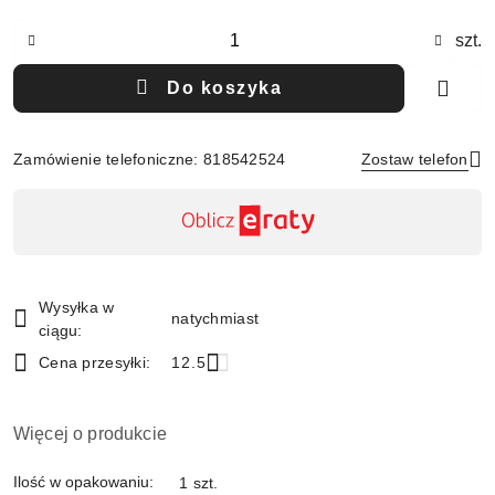
Ilość
szt.
Do koszyka
Zamówienie telefoniczne: 818542524
Zostaw telefon
Dostępność
,
Wyślij
płatność
i
Wysyłka w
natychmiast
dostawa
ciągu:
Cena przesyłki:
12.5
Więcej o produkcie
Ilość w opakowaniu:
1 szt.