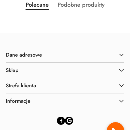
Produkty
Produkty
Polecane
Podobne produkty
Pomiń karuzelę produktów
o
o
statusie:
statusie:
Dane adresowe
Sklep
Strefa klienta
Informacje