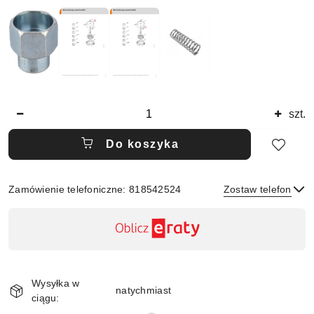
Ilość
szt.
Do koszyka
Zamówienie telefoniczne: 818542524
Zostaw telefon
Dostępność
,
płatność
Wyślij
i
Wysyłka w
dostawa
natychmiast
ciągu: