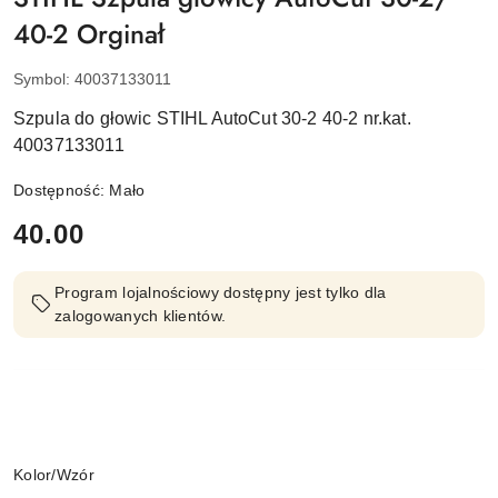
40-2 Orginał
Symbol:
40037133011
Szpula do głowic STIHL AutoCut 30-2 40-2 nr.kat.
40037133011
Dostępność:
Mało
cena:
40.00
Program lojalnościowy dostępny jest tylko dla
zalogowanych klientów.
Wariant
Kolor/Wzór