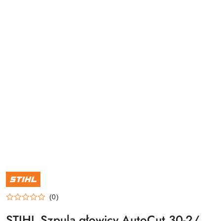
NAZWA
PRODUCENTA:
STIHL
(0)
STIHL Szpula głowicy AutoCut 30-2/