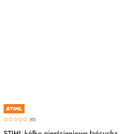
NAZWA
PRODUCENTA:
STIHL
(0)
STIHL kółko pierścieniowe łańcucha