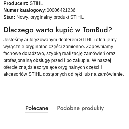
Producent:
STIHL
Numer katalogowy:
00006421236
Stan:
Nowy, oryginalny produkt STIHL
Dlaczego warto kupić w TomBud?
Jesteśmy autoryzowanym dealerem STIHL i oferujemy
wyłącznie oryginalne części zamienne. Zapewniamy
fachowe doradztwo, szybką realizację zamówień oraz
profesjonalną obsługę przed i po zakupie. W naszej
ofercie znajdziesz tysiące oryginalnych części i
akcesoriów STIHL dostępnych od ręki lub na zamówienie.
Produkty
Produkty
Polecane
Podobne produkty
Pomiń karuzelę produktów
o
o
statusie:
statusie: