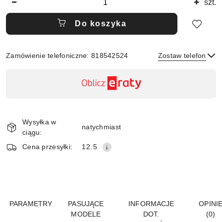
szt.
Do koszyka
Zamówienie telefoniczne: 818542524
Zostaw telefon
Dostępność
,
płatność
Wyślij
i
Wysyłka w
dostawa
natychmiast
ciągu:
Cena przesyłki:
12.5
PARAMETRY
PASUJĄCE
INFORMACJE
OPINI
MODELE
DOT.
(0)