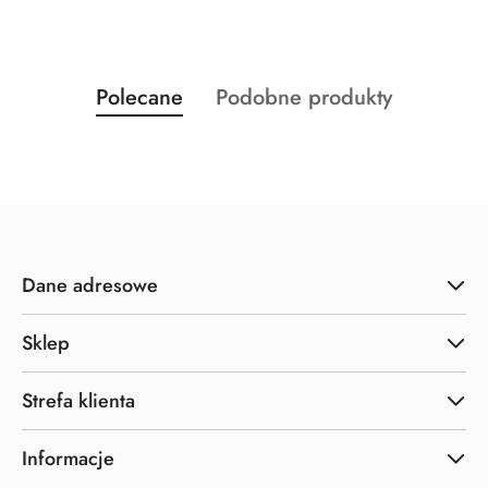
Produkty
Produkty
Polecane
Podobne produkty
Pomiń karuzelę produktów
o
o
statusie:
statusie:
Dane adresowe
Sklep
Strefa klienta
Informacje