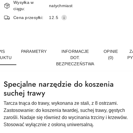
Wysyłka w
dostawa
natychmiast
ciągu:
Cena przesyłki:
12.5
IS
PARAMETRY
INFORMACJE
OPINIE
Z
UKTU
DOT.
(0)
PY
BEZPIECZEŃSTWA
Specjalne narzędzie do koszenia
suchej trawy
Tarcza tnąca do trawy, wykonana ze stali, z 8 ostrzami.
Zastosowanie: do koszenia twardej, suchej trawy, gęstych
zarośli. Nadaje się również do wycinania trzciny i krzewów.
Stosować wyłącznie z osłoną uniwersalną.