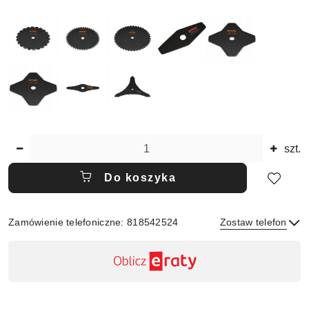
Ilość
szt.
Do koszyka
Zamówienie telefoniczne: 818542524
Zostaw telefon
Dostępność
,
płatność
Wyślij
i