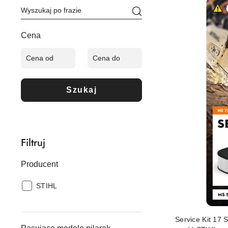
Cena
(malejąco).
Cena
Szukaj
Filtruj
Producent
Producent:
STIHL
Service Kit 17 