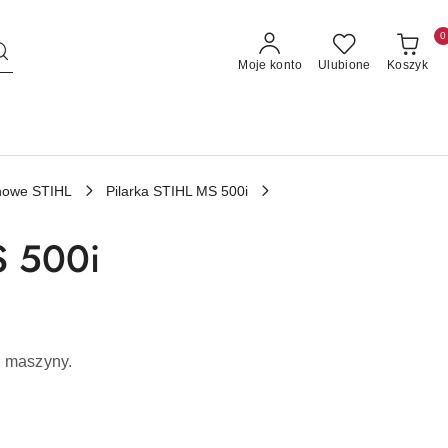
0
Moje konto
Ulubione
Koszyk
linowe STIHL
Pilarka STIHL MS 500i
S 500i
j maszyny.