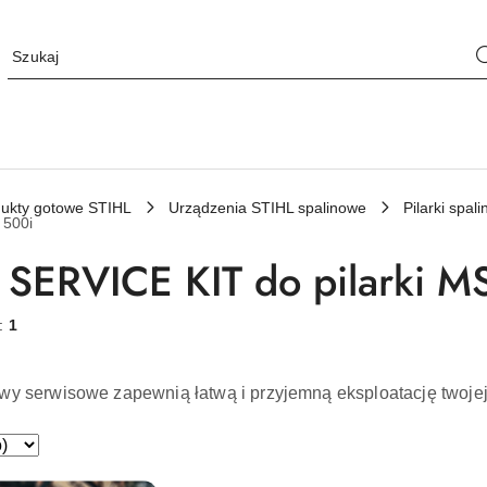
ukty gotowe STIHL
Urządzenia STIHL spalinowe
Pilarki spa
 500i
 SERVICE KIT do pilarki M
w:
1
wy serwisowe zapewnią łatwą i przyjemną eksploatację twoje