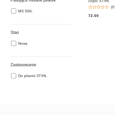
Pasujące modele pilarek
część STIHL
(0
Pasujące
MS 500i
72.00
modele
Cena:
pilarek:
Stan
Stan:
Nowy
Zastosowanie
Zastosowanie:
Do pilarek STIHL