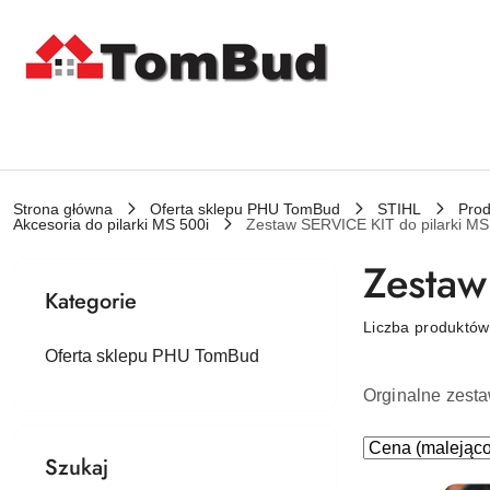
Przejdź do treści głównej
Przejdź do wyszukiwarki
Przejdź do moje konto
Przejdź do menu głównego
Przejdź do stopki
Strona główna
Oferta sklepu PHU TomBud
STIHL
Prod
Akcesoria do pilarki MS 500i
Zestaw SERVICE KIT do pilarki MS
Zestaw
Kategorie
Liczba produktó
Oferta sklepu PHU TomBud
Orginalne zesta
Zastosowano
Sortuj
Szukaj
według
sortowanie: