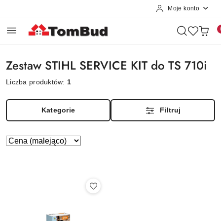
Moje konto
Przejdź do treści głównej
Przejdź do wyszukiwarki
Przejdź do moje konto
Przejdź do menu głównego
Przejdź do stopki
Zestaw STIHL SERVICE KIT do TS 710i
Liczba produktów:
1
Kategorie
Filtruj
Zastosowano
Sortuj
według
sortowanie:
Cena
(malejąco).