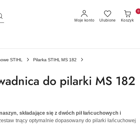
0
Moje konto
Ulubione
Koszyk
linowe STIHL
Pilarka STIHL MS 182
wadnica do pilarki MS 182
maszyn, składające się z dwóch pił łańcuchowych i
zestaw tnący optymalnie dopasowany do pilarki łańcuchowej