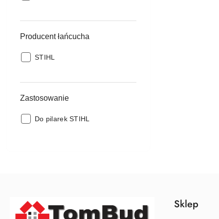
łańcucha:
Producent łańcucha
Producent
STIHL
łańcucha:
Zastosowanie
Zastosowanie:
Do pilarek STIHL
Sklep