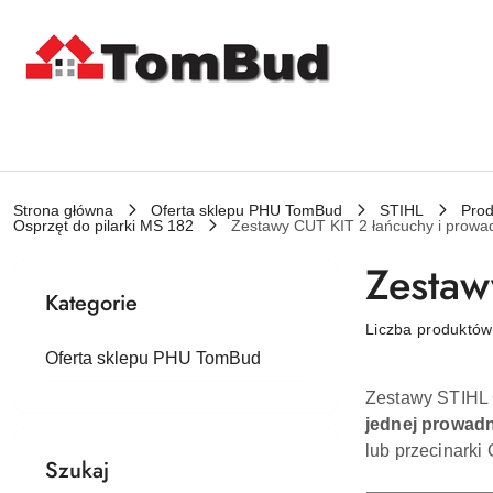
Przejdź do treści głównej
Przejdź do wyszukiwarki
Przejdź do moje konto
Przejdź do menu głównego
Przejdź do stopki
Strona główna
Oferta sklepu PHU TomBud
STIHL
Prod
Osprzęt do pilarki MS 182
Zestawy CUT KIT 2 łańcuchy i prowad
Zestaw
Kategorie
Liczba produktó
Oferta sklepu PHU TomBud
Zestawy STIHL 
jednej prowad
lub przecinarki
Szukaj