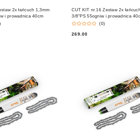
DO KOSZYKA
DO KOSZYKA
estaw 2x łańcuch 1,3mm
CUT KIT nr.16 Zestaw 2x łańcu
w i prowadnica 40cm
3/8"PS 55ogniw i prowadnica 40
)
(0)
269.00
Cena: