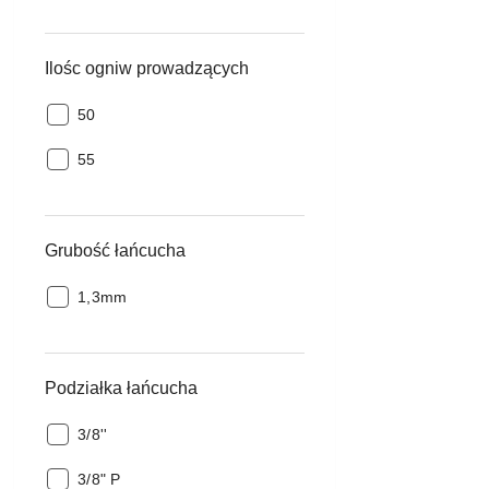
Ilośc ogniw prowadzących
Ilośc
50
ogniw
Ilośc
prowadzących:
55
ogniw
prowadzących:
Grubość łańcucha
Grubość
1,3mm
łańcucha:
Podziałka łańcucha
Podziałka
3/8''
łańcucha:
Podziałka
3/8" P