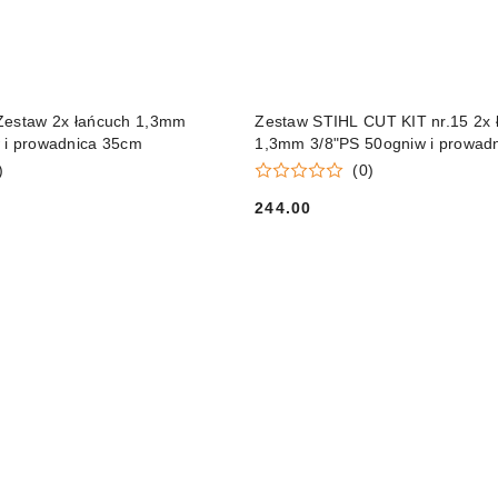
DO KOSZYKA
DO KOSZYKA
Zestaw 2x łańcuch 1,3mm
Zestaw STIHL CUT KIT nr.15 2x 
 i prowadnica 35cm
1,3mm 3/8"PS 50ogniw i prowad
Orginał
)
(0)
244.00
Cena: