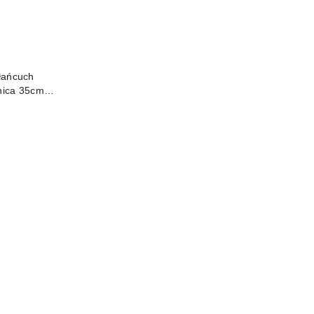
łańcuch
nica 35cm