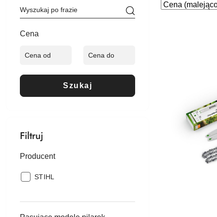
Zastosowano
Sortuj
według
sortowanie:
Cena
Cena
(malejąco).
Szukaj
Filtruj
Producent
Producent:
STIHL