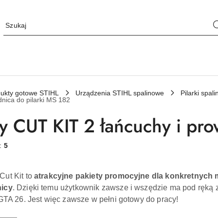
ukty gotowe STIHL
Urządzenia STIHL spalinowe
Pilarki spa
nica do pilarki MS 182
y CUT KIT 2 łańcuchy i pro
w:
5
Cut Kit to
atrakcyjne pakiety promocyjne dla konkretnych 
nicy
. Dzięki temu użytkownik zawsze i wszędzie ma pod ręką 
 GTA 26. Jest więc zawsze w pełni gotowy do pracy!