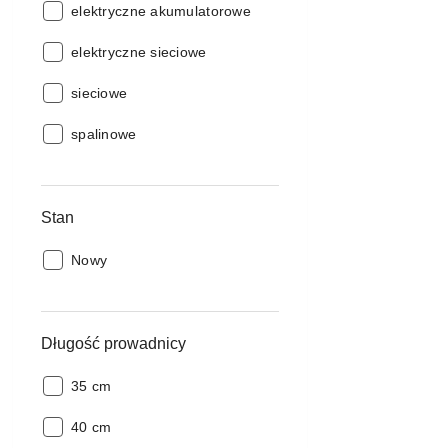
Zasilanie:
elektryczne akumulatorowe
Zasilanie:
elektryczne sieciowe
Zasilanie:
sieciowe
Zasilanie:
spalinowe
Stan
Stan:
Nowy
Długość prowadnicy
Długość
35 cm
prowadnicy:
Długość
40 cm
prowadnicy: