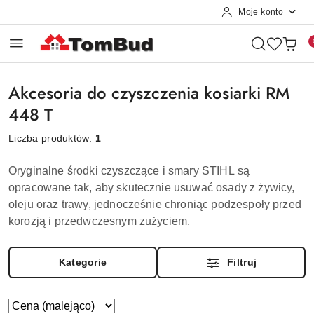
Moje konto
Przejdź do treści głównej
Przejdź do wyszukiwarki
Przejdź do moje konto
Przejdź do menu głównego
Przejdź do stopki
Akcesoria do czyszczenia kosiarki RM
448 T
Liczba produktów:
1
Oryginalne środki czyszczące i smary
STIHL
są
opracowane tak, aby skutecznie usuwać osady z żywicy,
oleju oraz trawy, jednocześnie chroniąc podzespoły przed
korozją i przedwczesnym zużyciem.
Kategorie
Filtruj
Zastosowano
Sortuj