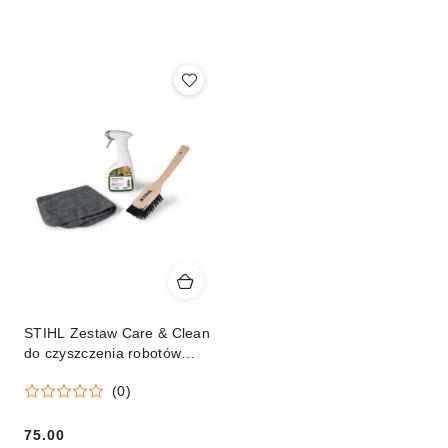
według
sortowanie:
Cena
(malejąco).
STIHL Zestaw Care & Clean
do czyszczenia robotów
iMOW® / Kosiarek Orginał
(0)
75.00
Cena: