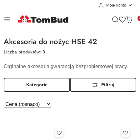
Moje konto
Przejdź do treści głównej
Przejdź do wyszukiwarki
Przejdź do moje konto
Przejdź do menu głównego
Przejdź do stopki
Akcesoria do nożyc HSE 42
Liczba produktów:
3
Orginalne akcesoria gwarancją bezproblemowej pracy.
Kategorie
Filtruj
Zastosowano
Sortuj
według
sortowanie:
Cena
(rosnąco).