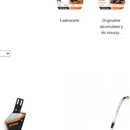
Ładowarki
Orginalne
akumulatory
do maszyn
STIHL