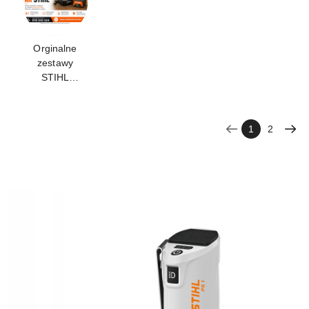
Orginalne
zestawy
STIHL
STARTER
SET
1
2