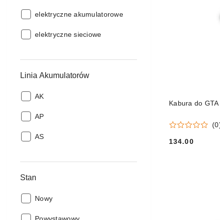
Zasilanie:
elektryczne akumulatorowe
Zasilanie:
elektryczne sieciowe
Linia Akumulatorów
Linia
AK
Kabura do GTA
Akumulatorów:
Linia
AP
(0
Akumulatorów:
Linia
AS
134.00
Cena:
Akumulatorów:
Stan
Stan:
Nowy
Stan:
Powystawowy