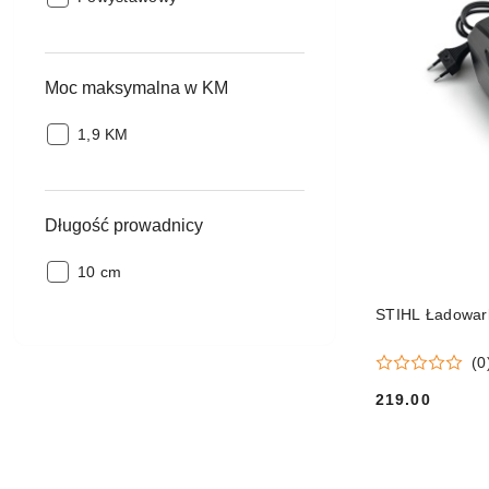
Moc maksymalna w KM
Moc
1,9 KM
maksymalna
w
KM:
Długość prowadnicy
Długość
10 cm
prowadnicy:
STIHL Ładowark
(0
219.00
Cena: