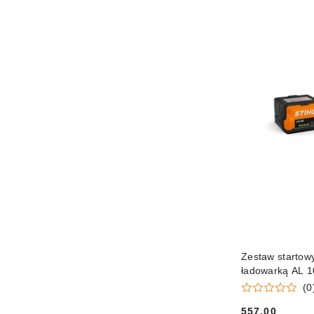
Zestaw startow
ładowarką AL 1
(0
557.00