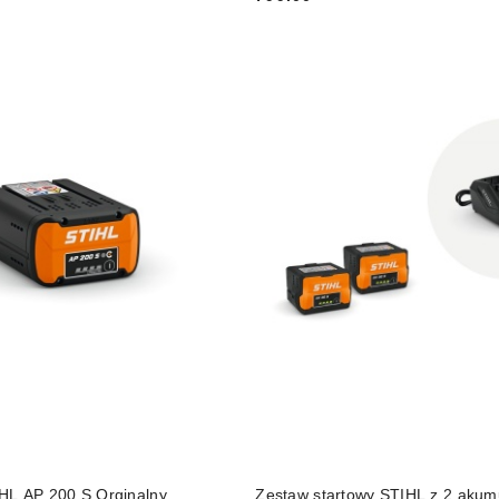
Cena:
DO KOSZYKA
DO KOSZYKA
HL AP 200 S Orginalny
Zestaw startowy STIHL z 2 akum