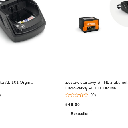
DO KOSZYKA
DO KOSZYKA
a AL 101 Orginał
Zestaw startowy STIHL z akumu
i ładowarką AL 101 Orginał
)
(0)
549.00
Cena:
Bestseller