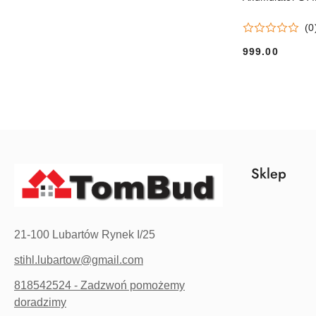
(0
999.00
Cena:
Sklep
21-100 Lubartów Rynek I/25
stihl.lubartow@gmail.com
818542524 - Zadzwoń pomożemy
doradzimy