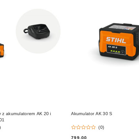
DO KOSZYKA
DO KOSZYKA
y z akumulatorem AK 20 i
Akumulator AK 30 S
01
)
(0)
799.00