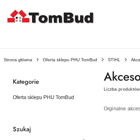
Przejdź do treści głównej
Przejdź do wyszukiwarki
Przejdź do moje konto
Przejdź do menu głównego
Przejdź do stopki
Strona główna
Oferta sklepu PHU TomBud
STIHL
Akce
Akceso
Kategorie
Liczba produktó
Oferta sklepu PHU TomBud
Orginalne akces
Szukaj