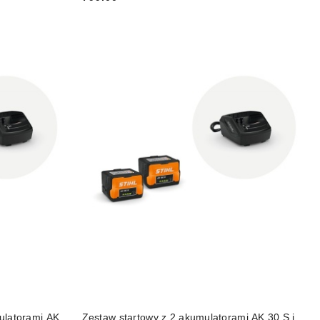
Cena:
DO KOSZYKA
ulatorami AK
Zestaw startowy z 2 akumulatorami AK 30 S i