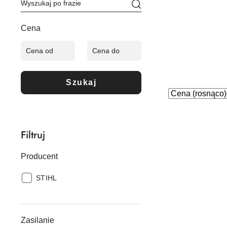
Cena
Szukaj
Zastosowano
Sortuj
według
sortowanie:
Cena
(rosnąco).
Filtruj
Producent
Producent:
STIHL
Zasilanie