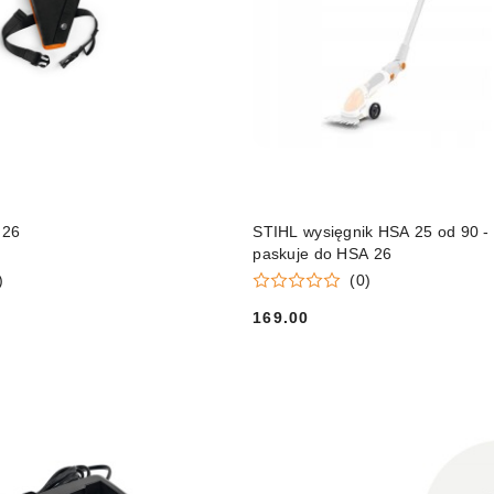
DO KOSZYKA
DO KOSZYKA
 26
STIHL wysięgnik HSA 25 od 90 -
paskuje do HSA 26
)
(0)
169.00
Cena: