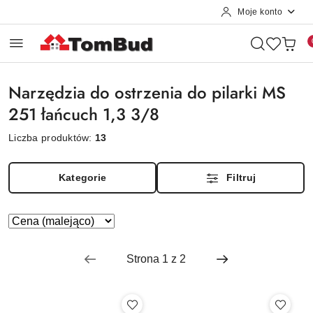
Moje konto
Przejdź do treści głównej
Przejdź do wyszukiwarki
Przejdź do moje konto
Przejdź do menu głównego
Przejdź do stopki
Narzędzia do ostrzenia do pilarki MS
251 łańcuch 1,3 3/8
Liczba produktów:
13
Kategorie
Filtruj
Zastosowano
Sortuj
według
sortowanie:
Cena
(malejąco).