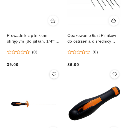
Prowadnik z pilnikiem
Opakowanie 6szt Pilników
okrągłym (do pił łań. 1/4""
do ostrzenia o średnicy
3/8"P, śr. 4,0 mm)
4.0mm
(0)
(0)
39.00
36.00
Cena:
Cena: