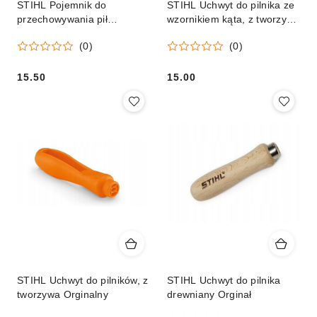
STIHL Pojemnik do
STIHL Uchwyt do pilnika ze
przechowywania pił
wzornikiem kąta, z tworzywa
łańcuchowych Orginalny
Orginał
(0)
(0)
15.50
15.00
Cena:
Cena:
STIHL Uchwyt do pilników, z
STIHL Uchwyt do pilnika
tworzywa Orginalny
drewniany Orginał