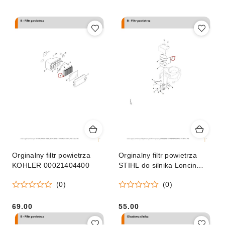
Cena
(malejąco).
Orginalny filtr powietrza
Orginalny filtr powietrza
KOHLER 00021404400
STIHL do silnika Loncin
traktorka RT 5097 Z
(0)
(0)
69.00
55.00
Cena:
Cena: