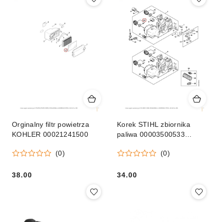
Orginalny filtr powietrza
Korek STIHL zbiornika
KOHLER 00021241500
paliwa 00003500533
Orginał
(0)
(0)
38.00
34.00
Cena:
Cena: