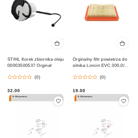
STIHL Korek zbiornika oleju
Orginalny filtr powietrza do
00003500537 Orginał
silnika Loncin EVC 300,0/
EVC 300,1
(0)
(0)
32.00
19.00
Cena:
Cena: