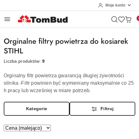
Moje konto
Przejdź do treści głównej
Przejdź do wyszukiwarki
Przejdź do moje konto
Przejdź do menu głównego
Przejdź do stopki
Orginalne filtry powietrza do kosiarek
STIHL
Liczba produktów:
9
Orginalny filtr powietrza gwarancją długiej żywotności
silnika -Filtr powinien być wymieniany maksymalnie co 25
h pracy lub wcześniej w miare potrzeb.
Kategorie
Filtruj
Zastosowano
Sortuj
według
sortowanie: