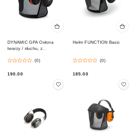
DYNAMIC GPA Osłona
Hełm FUNCTION Basic
twarzy / słuchu, z
nylonowym wizjerem
(0)
(0)
190.00
185.00
Cena:
Cena: