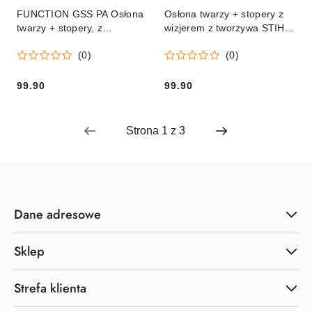
FUNCTION GSS PA Osłona
Osłona twarzy + stopery z
twarzy + stopery, z
wizjerem z tworzywa STIHL
nylonowym wizjeremv
FUNCTION GSS PC Orginał
(0)
(0)
99.90
99.90
Cena:
Cena:
Dane adresowe
Sklep
Strefa klienta