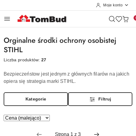
Moje konto
Przejdź do treści głównej
Przejdź do wyszukiwarki
Przejdź do moje konto
Przejdź do menu głównego
Przejdź do stopki
Orginalne środki ochrony osobistej
STIHL
Liczba produktów:
27
Bezpieczeństow jest jednym z głównych filarów na jakich
opiera się strategia marki STIHL.
Kategorie
Filtruj
Zastosowano
Sortuj
według
sortowanie:
Cena