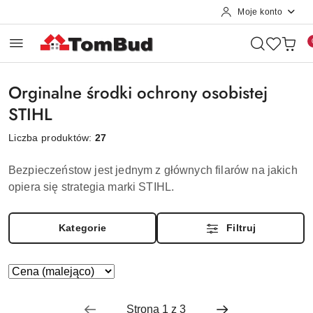
Moje konto
Przejdź do treści głównej
Przejdź do wyszukiwarki
Przejdź do moje konto
Przejdź do menu głównego
Przejdź do stopki
Orginalne środki ochrony osobistej
STIHL
Liczba produktów:
27
Bezpieczeństow jest jednym z głównych filarów na jakich
opiera się strategia marki STIHL.
Kategorie
Filtruj
Zastosowano
Sortuj
według
sortowanie:
Cena