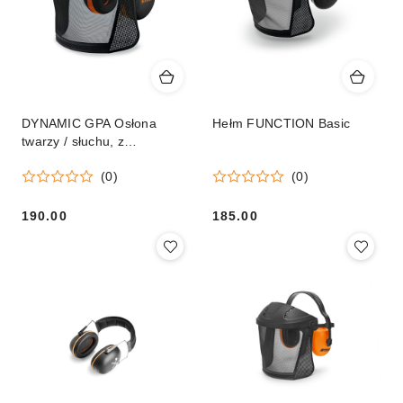
DYNAMIC GPA Osłona
Hełm FUNCTION Basic
twarzy / słuchu, z
nylonowym wizjerem
(0)
(0)
190.00
185.00
Cena:
Cena: