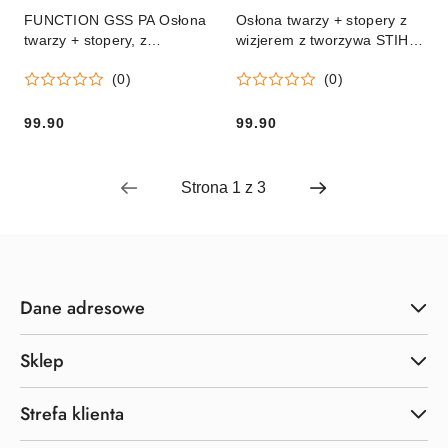
FUNCTION GSS PA Osłona
Osłona twarzy + stopery z
twarzy + stopery, z
wizjerem z tworzywa STIHL
nylonowym wizjeremv
FUNCTION GSS PC Orginał
(0)
(0)
99.90
99.90
Cena:
Cena:
Dane adresowe
Sklep
Strefa klienta