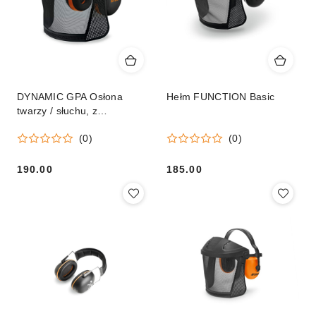
DYNAMIC GPA Osłona
Hełm FUNCTION Basic
twarzy / słuchu, z
nylonowym wizjerem
(0)
(0)
190.00
185.00
Cena:
Cena: