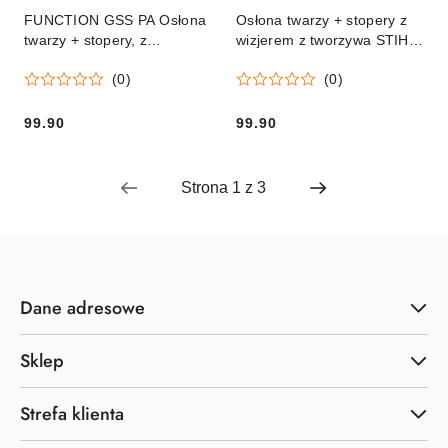
FUNCTION GSS PA Osłona
Osłona twarzy + stopery z
twarzy + stopery, z
wizjerem z tworzywa STIHL
nylonowym wizjeremv
FUNCTION GSS PC Orginał
(0)
(0)
99.90
99.90
Cena:
Cena:
Dane adresowe
Sklep
Strefa klienta