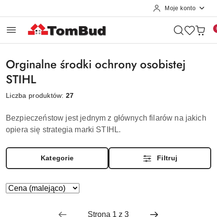
Moje konto
Przejdź do treści głównej
Przejdź do wyszukiwarki
Przejdź do moje konto
Przejdź do menu głównego
Przejdź do stopki
Orginalne środki ochrony osobistej
STIHL
Liczba produktów:
27
Bezpieczeństow jest jednym z głównych filarów na jakich
opiera się strategia marki STIHL.
Kategorie
Filtruj
Zastosowano
Sortuj
według
sortowanie:
Cena