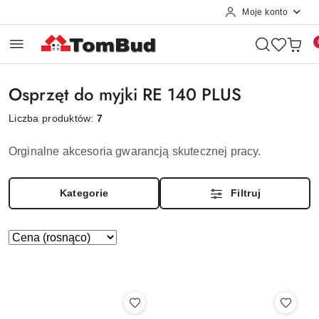
Moje konto
Przejdź do treści głównej
Przejdź do wyszukiwarki
Przejdź do moje konto
Przejdź do menu głównego
Przejdź do stopki
Osprzęt do myjki RE 140 PLUS
Liczba produktów:
7
Orginalne akcesoria gwarancją skutecznej pracy.
Kategorie
Filtruj
Zastosowano
Sortuj
według
sortowanie:
Cena
(rosnąco).