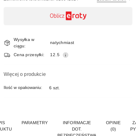
Dostępność
,
płatność
Wyślij
i
Wysyłka w
dostawa
natychmiast
ciągu:
Cena przesyłki:
12.5
Więcej o produkcie
Ilość w opakowaniu:
6 szt.
IS
PARAMETRY
INFORMACJE
OPINIE
Z
UKTU
DOT.
(0)
PY
BEZPIECZEŃSTWA