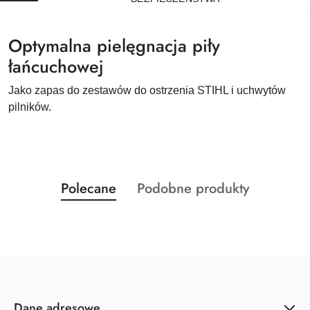
Optymalna pielęgnacja piły
łańcuchowej
Jako zapas do zestawów do ostrzenia STIHL i uchwytów
pilników.
Produkty
Produkty
Polecane
Podobne produkty
Pomiń karuzelę produktów
o
o
statusie:
statusie:
Dane adresowe