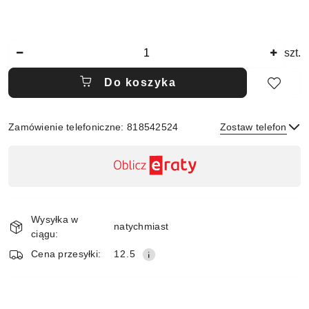
Ilość
szt.
Do koszyka
Zamówienie telefoniczne: 818542524
Zostaw telefon
Dostępność
,
płatność
Wyślij
i
Wysyłka w
dostawa
natychmiast
ciągu:
Cena przesyłki:
12.5