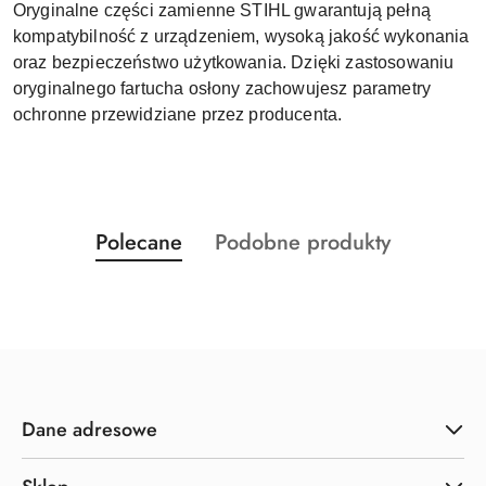
Oryginalne części zamienne STIHL gwarantują pełną
kompatybilność z urządzeniem, wysoką jakość wykonania
oraz bezpieczeństwo użytkowania. Dzięki zastosowaniu
oryginalnego fartucha osłony zachowujesz parametry
ochronne przewidziane przez producenta.
Produkty
Produkty
Polecane
Podobne produkty
Pomiń karuzelę produktów
o
o
statusie:
statusie:
Dane adresowe