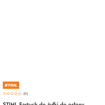
NAZWA
PRODUCENTA:
STIHL
(0)
STIHL Fartuch do żyłki do osłony