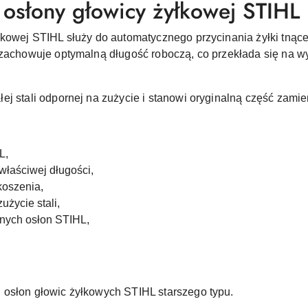
osłony głowicy żyłkowej STIHL 
łkowej STIHL służy do automatycznego przycinania żyłki tnąc
 zachowuje optymalną długość roboczą, co przekłada się na w
ej stali odpornej na zużycie i stanowi oryginalną część zami
L,
właściwej długości,
koszenia,
użycie stali,
lnych osłon STIHL,
 osłon głowic żyłkowych STIHL starszego typu.