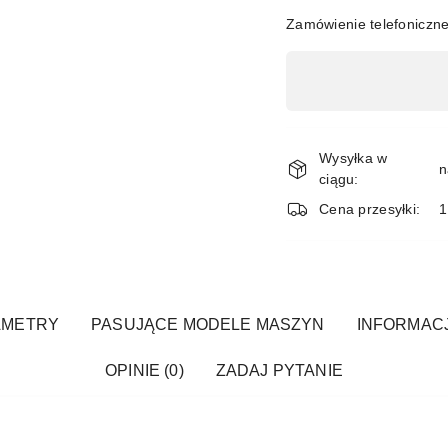
Zamówienie telefoniczn
Dostępność
,
płatność
i
Wysyłka w
n
ciągu:
dostawa
Cena przesyłki:
1
AMETRY
PASUJĄCE MODELE MASZYN
INFORMACJ
OPINIE (0)
ZADAJ PYTANIE