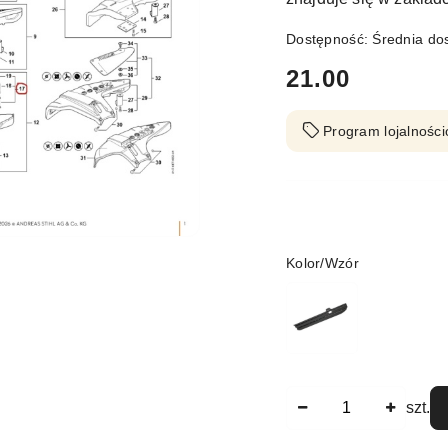
Dostępność:
Średnia do
cena:
21.00
Program lojalności
Wariant
Kolor/Wzór
Ilość
szt.