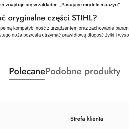
eń znajduje się w zakładce „Pasujące modele maszyn”.
ć oryginalne części STIHL?
 pełną kompatybilność z urządzeniem oraz zachowanie param
tego noża pozwala utrzymać prawidłową długość żyłki i wyso
Produkty
Produkty
Polecane
Podobne produkty
o
o
statusie:
statusie:
Strefa klienta