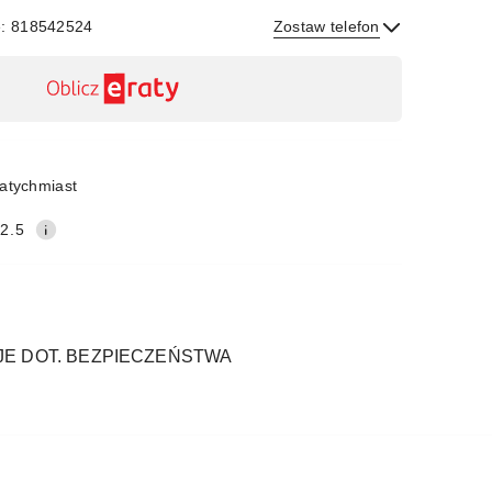
e: 818542524
Zostaw telefon
Wyślij
atychmiast
2.5
E DOT. BEZPIECZEŃSTWA