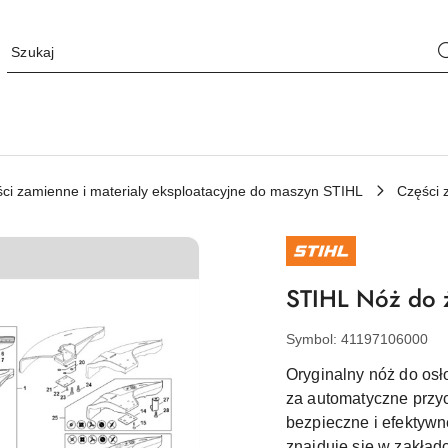
ci zamienne i materialy eksploatacyjne do maszyn STIHL
Części 
NAZWA
PRODUCENTA:
STIHL
STIHL Nóż do ży
Symbol:
41197106000
Oryginalny nóż do osł
za automatyczne przyc
bezpieczne i efektywn
znajduje się w zakła