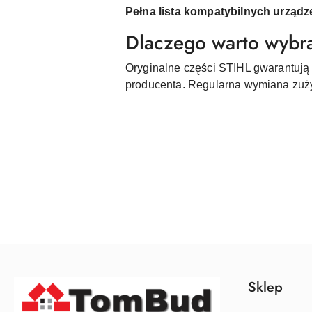
Pełna lista kompatybilnych urządz
Dlaczego warto wybra
Oryginalne części STIHL gwarantują
producenta. Regularna wymiana zuży
Pomiń karuzelę produktów
Sklep