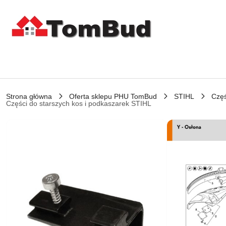
Przejdź do treści głównej
Przejdź do wyszukiwarki
Przejdź do moje konto
Przejdź do menu głównego
Przejdź do opisu produktu
Przejdź do stopki
Strona główna
Oferta sklepu PHU TomBud
STIHL
Częś
Części do starszych kos i podkaszarek STIHL