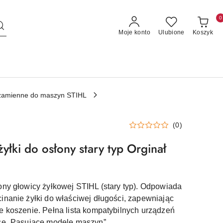
0
Moje konto
Ulubione
Koszyk
zamienne do maszyn STIHL
(0)
łki do osłony stary typ Orginał
ony głowicy żyłkowej STIHL (stary typ). Odpowiada
inanie żyłki do właściwej długości, zapewniając
e koszenie. Pełna lista kompatybilnych urządzeń
dce „Pasujące modele maszyn”.