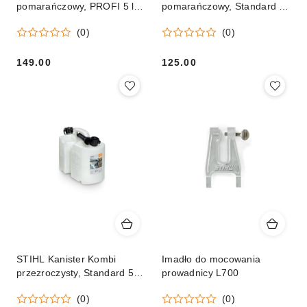
pomarańczowy, PROFI 5 l /
pomarańczowy, Standard 5 l
3 l
/ 3 l
(0)
(0)
149.00
125.00
Cena:
Cena:
STIHL Kanister Kombi
Imadło do mocowania
przezroczysty, Standard 5 l /
prowadnicy L700
3 l Orginał
(0)
(0)