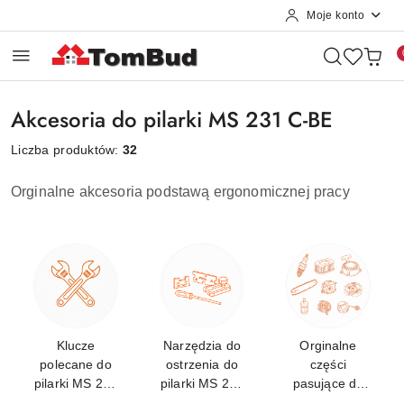
Moje konto
Przejdź do treści głównej
Przejdź do wyszukiwarki
Przejdź do moje konto
Przejdź do menu głównego
Przejdź do stopki
Akcesoria do pilarki MS 231 C-BE
Liczba produktów:
32
Orginalne akcesoria podstawą ergonomicznej pracy
Klucze
Narzędzia do
Orginalne
polecane do
ostrzenia do
części
pilarki MS 231
pilarki MS 231
pasujące do
C-BE
C-BE
MS 231 C-BE