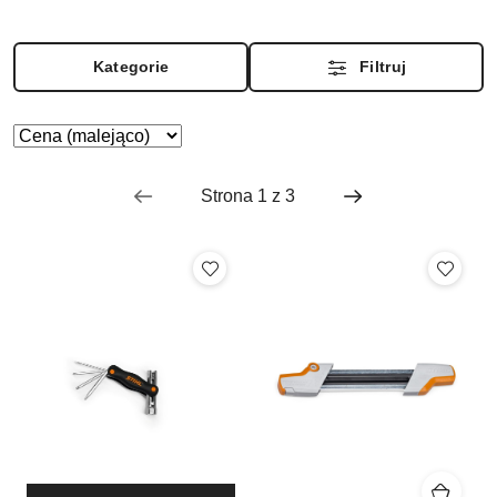
Kategorie
Filtruj
Zastosowano sortowanie: Cena (malejąco).
Sortuj
według